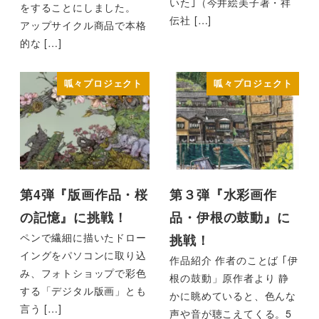
いた｣（今井絵美子著・祥
をすることにしました。
伝社 […]
アップサイクル商品で本格
的な […]
呱々プロジェクト
呱々プロジェクト
第4弾『版画作品・桜
第３弾『水彩画作
の記憶』に挑戦！
品・伊根の鼓動』に
ペンで繊細に描いたドロー
挑戦！
イングをパソコンに取り込
作品紹介 作者のことば ｢伊
み、フォトショップで彩色
根の鼓動」原作者より 静
する「デジタル版画」とも
かに眺めていると、色んな
言う […]
声や音が聴こえてくる。5