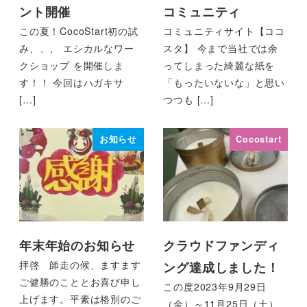
ント開催
コミュニティ
この夏！CocoStart初の試
コミュニティサイト【ココ
み、、、 エシカルなワー
スタ】 今まで当社では余
クショップ を開催しま
ってしまった綺麗な紙を
す！！ 今回はハガキサ
「もったいないな」と思い
[…]
つつも […]
お知らせ
Cocostart
年末年始のお知らせ
クラウドファンディ
拝啓 師走の候、ますます
ング達成しました！
ご健勝のこととお喜び申し
この度2023年9月29日
上げます。平素は格別のご
（金）～11月25日（土）