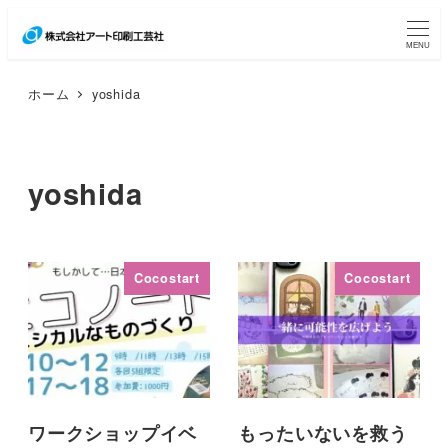
メ
イ
MENU
ン
ホーム
yoshida
コ
ン
テ
yoshida
ン
ツ
へ
移
Cocostart
Cocostart
動
ワークショップイベ
もったいないを救う