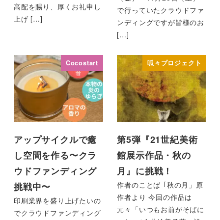
高配を賜り、厚くお礼申し
で行っていたクラウドファ
上げ […]
ンディングですが皆様のお
[…]
Cocostart
呱々プロジェクト
アップサイクルで癒
第5弾『21世紀美術
し空間を作る〜クラ
館展示作品・秋の
ウドファンディング
月』に挑戦！
作者のことば ｢秋の月」原
挑戦中〜
作者より 今回の作品は
印刷業界を盛り上げたいの
元々「いつもお前がそばに
でクラウドファンディング